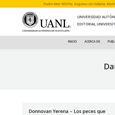
Padre Mier 909 Pte. esquina con Vallarta. Mon
INI
UNIVERSIDAD AUTÓ
EDITORIAL UNIVERSI
INICIO
ACERCA DE
PUBL
Da
Donnovan Yerena – Los peces que