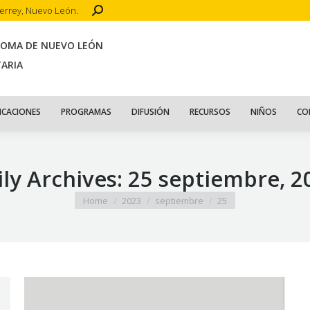
Search:
terrey, Nuevo León.
CIO
ACERCA DE
PUBLICACIONES
PROGRAMAS
DIFUSIÓN
R
NOMA DE NUEVO LEÓN
TARIA
ICACIONES
PROGRAMAS
DIFUSIÓN
RECURSOS
NIÑOS
CO
ily Archives:
25 septiembre, 2
You are here:
Home
2023
septiembre
25