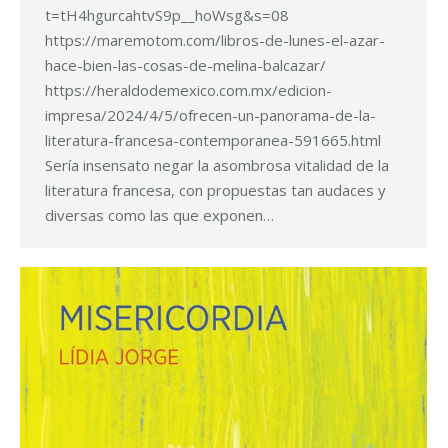
t=tH4hgurcahtvS9p__hoWsg&s=08
https://maremotom.com/libros-de-lunes-el-azar-
hace-bien-las-cosas-de-melina-balcazar/
https://heraldodemexico.com.mx/edicion-
impresa/2024/4/5/ofrecen-un-panorama-de-la-
literatura-francesa-contemporanea-591665.html
Sería insensato negar la asombrosa vitalidad de la
literatura francesa, con propuestas tan audaces y
diversas como las que exponen…