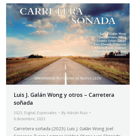
Luis J. Galán Wong y otros – Carretera
soñada
2023
,
Digital
,
Especiales
By
Adrián Ruiz
6 diciembre, 2023
Carretera soñada (2023) Luis J. Galán Wong Joel
Carrasco Turcq Lezmes Valdez Chapa Luis Elizondo