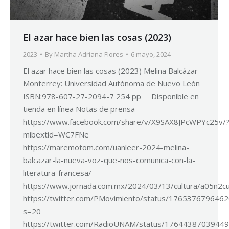
El azar hace bien las cosas (2023)
2023
By
Martha Adriana Flores
6 mayo, 2024
El azar hace bien las cosas (2023) Melina Balcázar
Monterrey: Universidad Autónoma de Nuevo León
ISBN:978-607-27-2094-7 254 pp Disponible en
tienda en línea Notas de prensa
https://www.facebook.com/share/v/X9SAX8JPcWPYc25v/
mibextid=WC7FNe
https://maremotom.com/uanleer-2024-melina-
balcazar-la-nueva-voz-que-nos-comunica-con-la-
literatura-francesa/
https://www.jornada.com.mx/2024/03/13/cultura/a05n2c
https://twitter.com/PMovimiento/status/176537679646
s=20
https://twitter.com/RadioUNAM/status/1764438703944