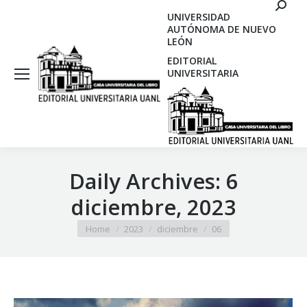
Search
UNIVERSIDAD
AUTÓNOMA DE NUEVO
LEÓN
EDITORIAL
UNIVERSITARIA
Daily Archives:
6
diciembre, 2023
You are here:
Home
2023
diciembre
06