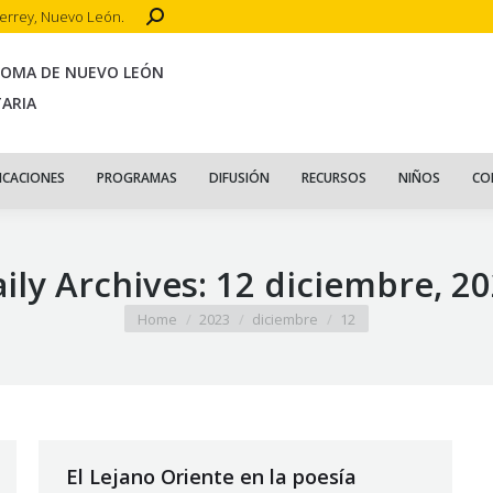
Search:
terrey, Nuevo León.
CIO
ACERCA DE
PUBLICACIONES
PROGRAMAS
DIFUSIÓN
R
NOMA DE NUEVO LEÓN
TARIA
ICACIONES
PROGRAMAS
DIFUSIÓN
RECURSOS
NIÑOS
CO
ily Archives:
12 diciembre, 2
You are here:
Home
2023
diciembre
12
El Lejano Oriente en la poesía