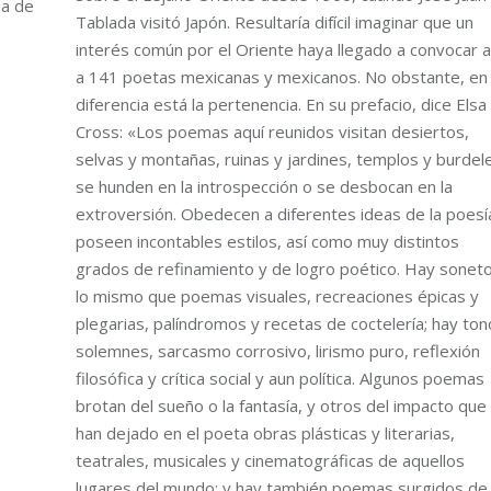
ma de
Tablada visitó Japón. Resultaría difícil imaginar que un
interés común por el Oriente haya llegado a convocar a
a 141 poetas mexicanas y mexicanos. No obstante, en 
diferencia está la pertenencia. En su prefacio, dice Elsa
Cross: «Los poemas aquí reunidos visitan desiertos,
selvas y montañas, ruinas y jardines, templos y burdele
se hunden en la introspección o se desbocan en la
extroversión. Obedecen a diferentes ideas de la poesí
poseen incontables estilos, así como muy distintos
grados de refinamiento y de logro poético. Hay sonet
lo mismo que poemas visuales, recreaciones épicas y
plegarias, palíndromos y recetas de coctelería; hay ton
solemnes, sarcasmo corrosivo, lirismo puro, reflexión
filosófica y crítica social y aun política. Algunos poemas
brotan del sueño o la fantasía, y otros del impacto que
han dejado en el poeta obras plásticas y literarias,
teatrales, musicales y cinematográficas de aquellos
lugares del mundo; y hay también poemas surgidos de 