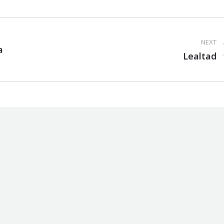
NEXT
a
Next
Lealtad
post: