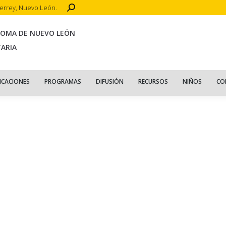
Search:
terrey, Nuevo León.
CIO
ACERCA DE
PUBLICACIONES
PROGRAMAS
DIFUSIÓN
R
NOMA DE NUEVO LEÓN
TARIA
ICACIONES
PROGRAMAS
DIFUSIÓN
RECURSOS
NIÑOS
CO