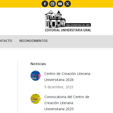
Facebook
Instagram
YouTube
X
ECURSOS
NIÑOS
CONTACTO
RECONOCIMIENTOS
page
page
page
page
opens
opens
opens
opens
in
in
in
in
new
new
new
new
window
window
window
window
NTACTO
RECONOCIMIENTOS
Noticias
Centro de Creación Literaria
Universitaria 2026
9 diciembre, 2025
Convocatoria del Centro de
Creación Literaria
Universitaria 2025