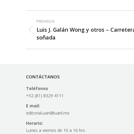
Post
PREVIOUS
navigation
Luis J. Galán Wong y otros – Carreter
Previous
soñada
post:
CONTÁCTANOS
Teléfonos
+52 (81) 8329 4111
E mail:
editorial.uanl@uanl.mx
Horario:
Lunes a viernes de 10 a 16 hrs.