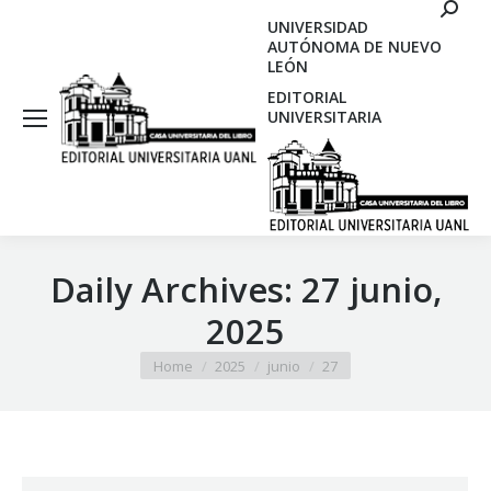
Search
UNIVERSIDAD
AUTÓNOMA DE NUEVO
LEÓN
EDITORIAL
UNIVERSITARIA
Daily Archives:
27 junio,
2025
You are here:
Home
2025
junio
27