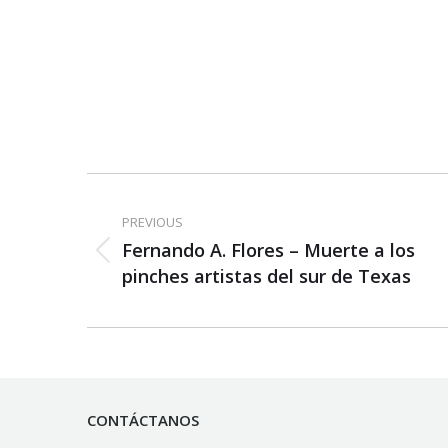
Post
navigation
PREVIOUS
Fernando A. Flores – Muerte a los
Previous
pinches artistas del sur de Texas
post:
CONTÁCTANOS