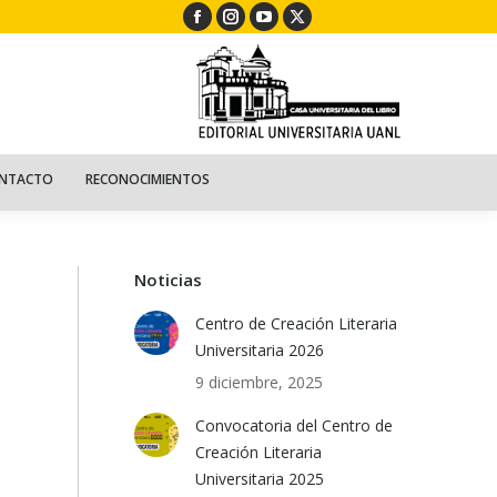
Facebook
Instagram
YouTube
X
ECURSOS
NIÑOS
CONTACTO
RECONOCIMIENTOS
page
page
page
page
opens
opens
opens
opens
in
in
in
in
new
new
new
new
window
window
window
window
NTACTO
RECONOCIMIENTOS
Noticias
Centro de Creación Literaria
Universitaria 2026
9 diciembre, 2025
Convocatoria del Centro de
Creación Literaria
Universitaria 2025