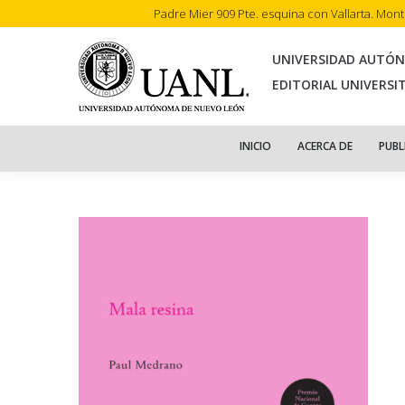
Padre Mier 909 Pte. esquina con Vallarta. Mon
INI
UNIVERSIDAD AUTÓ
EDITORIAL UNIVERSI
INICIO
ACERCA DE
PUBL