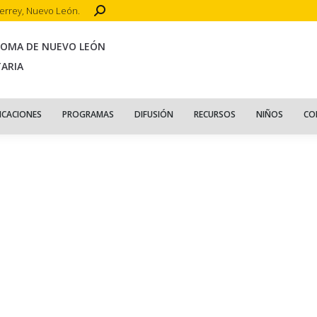
Search:
terrey, Nuevo León.
CIO
ACERCA DE
PUBLICACIONES
PROGRAMAS
DIFUSIÓN
R
NOMA DE NUEVO LEÓN
TARIA
ICACIONES
PROGRAMAS
DIFUSIÓN
RECURSOS
NIÑOS
CO