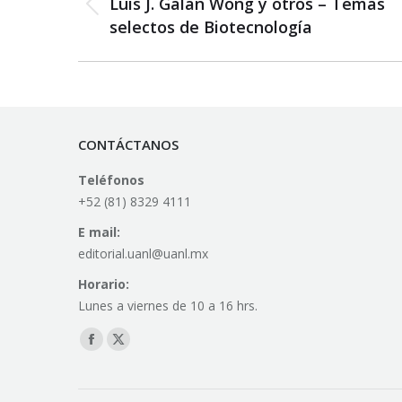
Luis J. Galan Wong y otros – Temas
Previous
selectos de Biotecnología
post:
CONTÁCTANOS
Teléfonos
+52 (81) 8329 4111
E mail:
editorial.uanl@uanl.mx
Horario:
Lunes a viernes de 10 a 16 hrs.
Find us on:
Facebook
X
page
page
opens
opens