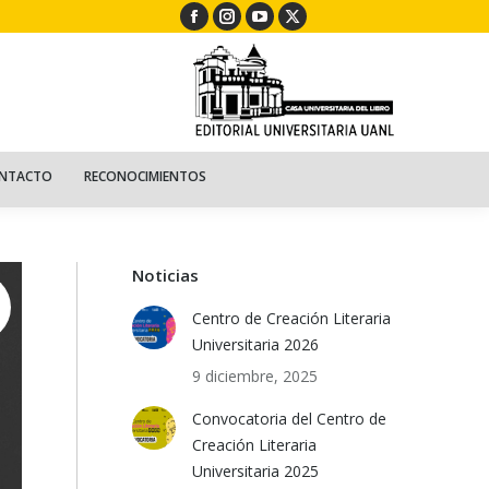
Facebook
Instagram
YouTube
X
ECURSOS
NIÑOS
CONTACTO
RECONOCIMIENTOS
page
page
page
page
opens
opens
opens
opens
in
in
in
in
new
new
new
new
window
window
window
window
NTACTO
RECONOCIMIENTOS
Noticias
Centro de Creación Literaria
Universitaria 2026
9 diciembre, 2025
Convocatoria del Centro de
Creación Literaria
Universitaria 2025