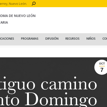
Search:
terrey, Nuevo León.
CIO
ACERCA DE
PUBLICACIONES
PROGRAMAS
DIFUSIÓN
R
NOMA DE NUEVO LEÓN
TARIA
ICACIONES
PROGRAMAS
DIFUSIÓN
RECURSOS
NIÑOS
CO
OCT
7