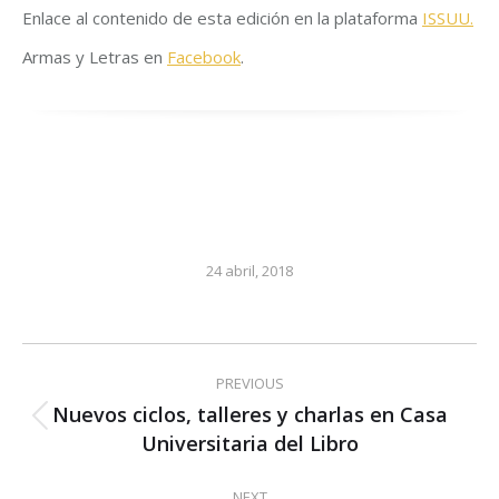
Enlace al contenido de esta edición en la plataforma
ISSUU.
Armas y Letras en
Facebook
.
24 abril, 2018
Post
PREVIOUS
navigation
Nuevos ciclos, talleres y charlas en Casa
Previous
Universitaria del Libro
post:
NEXT