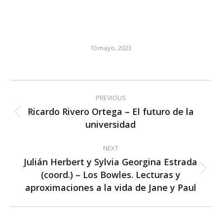
10 mayo, 2023
Post
PREVIOUS
navigation
Ricardo Rivero Ortega – El futuro de la
Previous
universidad
post:
NEXT
Julián Herbert y Sylvia Georgina Estrada
(coord.) – Los Bowles. Lecturas y
Next
post:
aproximaciones a la vida de Jane y Paul