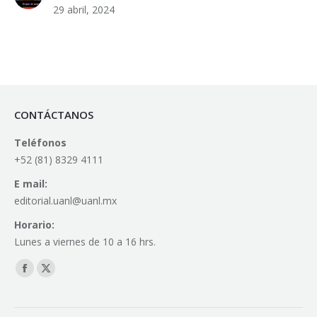
29 abril, 2024
CONTÁCTANOS
Teléfonos
+52 (81) 8329 4111
E mail:
editorial.uanl@uanl.mx
Horario:
Lunes a viernes de 10 a 16 hrs.
Find us on:
Facebook
X
page
page
opens
opens