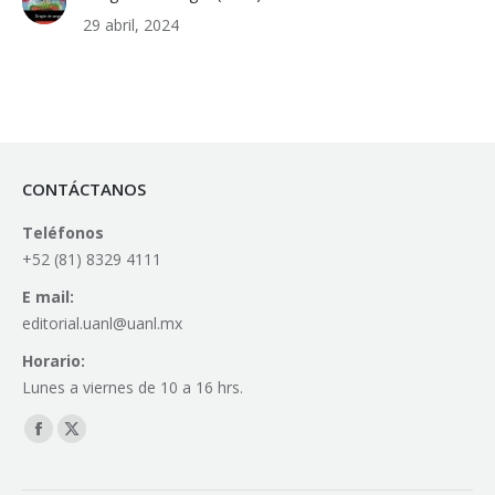
29 abril, 2024
CONTÁCTANOS
Teléfonos
+52 (81) 8329 4111
E mail:
editorial.uanl@uanl.mx
Horario:
Lunes a viernes de 10 a 16 hrs.
Find us on:
Facebook
X
page
page