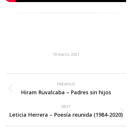
16 marzo, 2021
Post
PREVIOUS
navigation
Hiram Ruvalcaba – Padres sin hijos
Previous
post:
NEXT
Leticia Herrera – Poesía reunida (1984-2020)
Next
post: