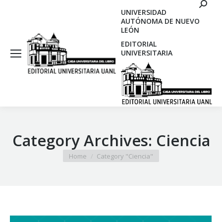
Search
UNIVERSIDAD
AUTÓNOMA DE NUEVO
LEÓN
EDITORIAL
UNIVERSITARIA
Category Archives:
Ciencia
You are here:
Home
Category "Ciencia"