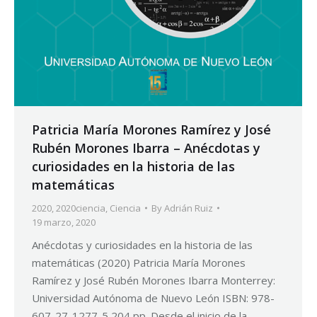
Patricia María Morones Ramírez y José
Rubén Morones Ibarra – Anécdotas y
curiosidades en la historia de las
matemáticas
2020
,
2020ciencia
,
Ciencia
By
Adrián Ruiz
19 marzo, 2020
Anécdotas y curiosidades en la historia de las
matemáticas (2020) Patricia María Morones
Ramírez y José Rubén Morones Ibarra Monterrey:
Universidad Autónoma de Nuevo León ISBN: 978-
607-27-1277-5 204 pp. Desde el inicio de la