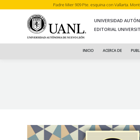
Padre Mier 909 Pte. esquina con Vallarta. Mon
INI
UNIVERSIDAD AUTÓ
EDITORIAL UNIVERSI
INICIO
ACERCA DE
PUBL