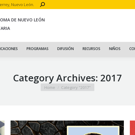
Search:
terrey, Nuevo León.
CIO
ACERCA DE
PUBLICACIONES
PROGRAMAS
DIFUSIÓN
R
NOMA DE NUEVO LEÓN
TARIA
ICACIONES
PROGRAMAS
DIFUSIÓN
RECURSOS
NIÑOS
CO
Category Archives:
2017
You are here:
Home
Category "2017"