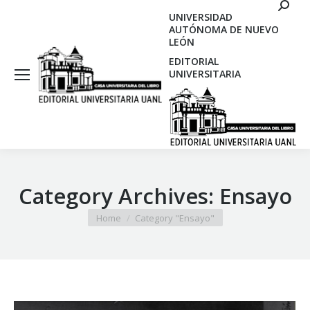
Search
UNIVERSIDAD
AUTÓNOMA DE NUEVO
LEÓN
EDITORIAL
UNIVERSITARIA
Category Archives:
Ensayo
You are here:
Home
Category "Ensayo"