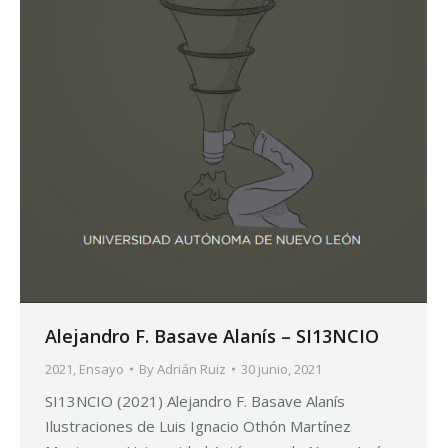
Alejandro F. Basave Alanís – SI13NCIO
2021
,
Ensayo
By
Adrián Ruiz
30 junio, 2021
SI13NCIO (2021) Alejandro F. Basave Alanís
Ilustraciones de Luis Ignacio Othón Martínez