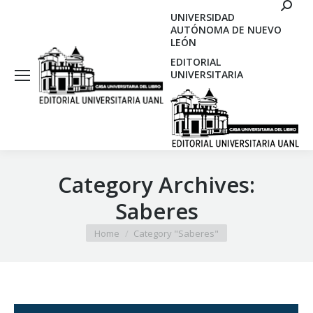
Search
UNIVERSIDAD
AUTÓNOMA DE NUEVO
LEÓN
EDITORIAL
UNIVERSITARIA
Category Archives:
Saberes
You are here:
Home
Category "Saberes"