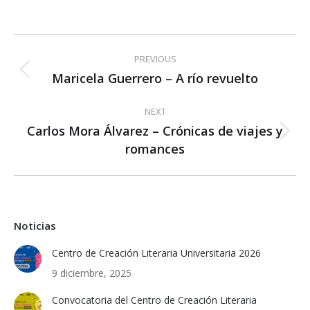
Post
PREVIOUS
navigation
Maricela Guerrero – A río revuelto
Previous
post:
NEXT
Carlos Mora Álvarez – Crónicas de viajes y
Next
romances
post:
Noticias
Centro de Creación Literaria Universitaria 2026
9 diciembre, 2025
Convocatoria del Centro de Creación Literaria