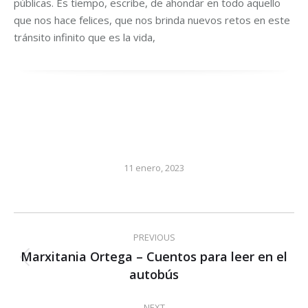
públicas. Es tiempo, escribe, de ahondar en todo aquello
que nos hace felices, que nos brinda nuevos retos en este
tránsito infinito que es la vida,
11 enero, 2023
Post
PREVIOUS
navigation
Marxitania Ortega – Cuentos para leer en el
Previous
autobús
post:
NEXT