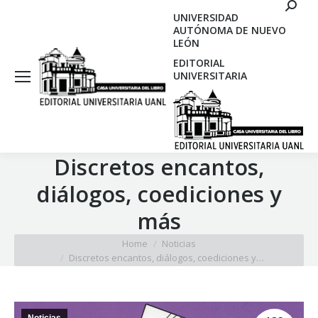
Search
UNIVERSIDAD
AUTÓNOMA DE NUEVO
LEÓN
EDITORIAL
UNIVERSITARIA
Discretos encantos,
diálogos, coediciones y
más
You are here:
Home
Noticias
Discretos encantos, diálogos, coediciones y…