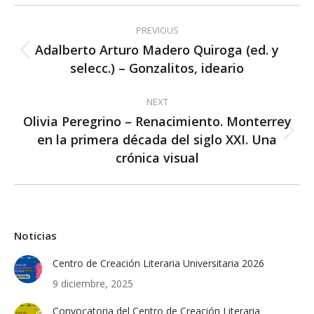
Post
PREVIOUS
navigation
Adalberto Arturo Madero Quiroga (ed. y
Previous
selecc.) – Gonzalitos, ideario
post:
NEXT
Olivia Peregrino – Renacimiento. Monterrey
en la primera década del siglo XXI. Una
Next
post:
crónica visual
Noticias
Centro de Creación Literaria Universitaria 2026
9 diciembre, 2025
Convocatoria del Centro de Creación Literaria