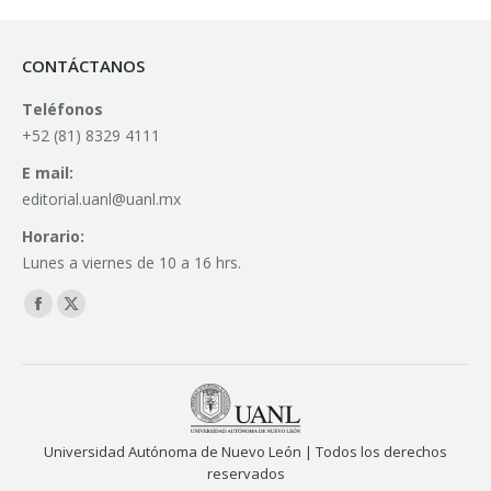
CONTÁCTANOS
Teléfonos
+52 (81) 8329 4111
E mail:
editorial.uanl@uanl.mx
Horario:
Lunes a viernes de 10 a 16 hrs.
Find us on:
Facebook
X
page
page
opens
opens
in
in
new
new
Universidad Autónoma de Nuevo León | Todos los derechos
window
window
reservados