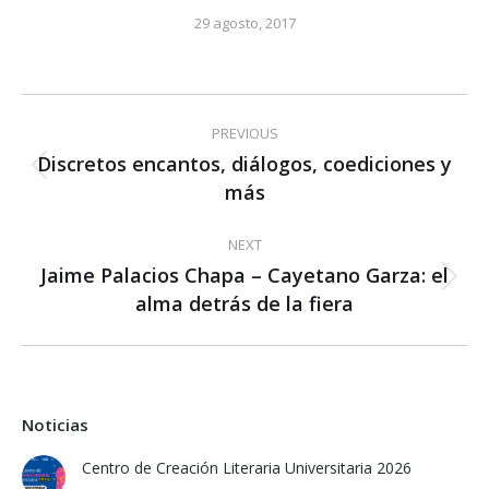
29 agosto, 2017
Post
PREVIOUS
navigation
Discretos encantos, diálogos, coediciones y
Previous
más
post:
NEXT
Jaime Palacios Chapa – Cayetano Garza: el
Next
alma detrás de la fiera
post:
Noticias
Centro de Creación Literaria Universitaria 2026