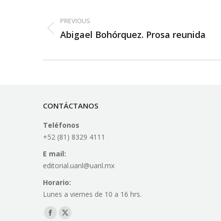
Post
navigation
PREVIOUS
Previous
Abigael Bohórquez. Prosa reunida
post:
CONTÁCTANOS
Teléfonos
+52 (81) 8329 4111
E mail:
editorial.uanl@uanl.mx
Horario:
Lunes a viernes de 10 a 16 hrs.
Find us on:
Facebook
X