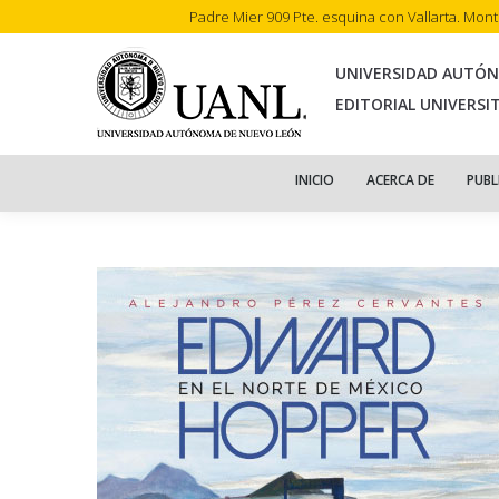
Padre Mier 909 Pte. esquina con Vallarta. Mon
INI
UNIVERSIDAD AUTÓ
EDITORIAL UNIVERSI
INICIO
ACERCA DE
PUBL