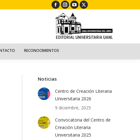
Facebook
Instagram
YouTube
X
ECURSOS
NIÑOS
CONTACTO
RECONOCIMIENTOS
page
page
page
page
opens
opens
opens
opens
in
in
in
in
new
new
new
new
window
window
window
window
NTACTO
RECONOCIMIENTOS
Noticias
Centro de Creación Literaria
Universitaria 2026
9 diciembre, 2025
Convocatoria del Centro de
Creación Literaria
Universitaria 2025