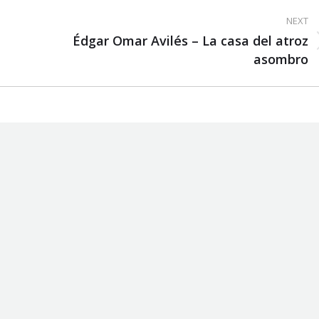
NEXT
Édgar Omar Avilés – La casa del atroz
Next
asombro
post: