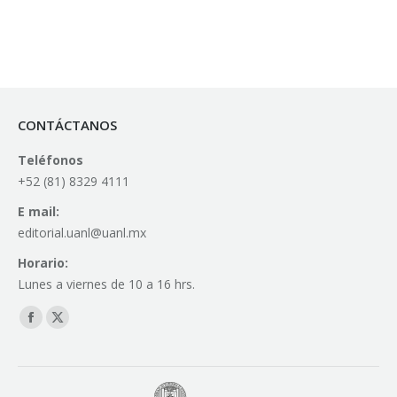
CONTÁCTANOS
Teléfonos
+52 (81) 8329 4111
E mail:
editorial.uanl@uanl.mx
Horario:
Lunes a viernes de 10 a 16 hrs.
Find us on:
Facebook
X
page
page
opens
opens
in
in