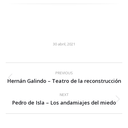
30 abril, 2021
Post
PREVIOUS
navigation
Hernán Galindo – Teatro de la reconstrucción
Previous
post:
NEXT
Pedro de Isla – Los andamiajes del miedo
Next
post: