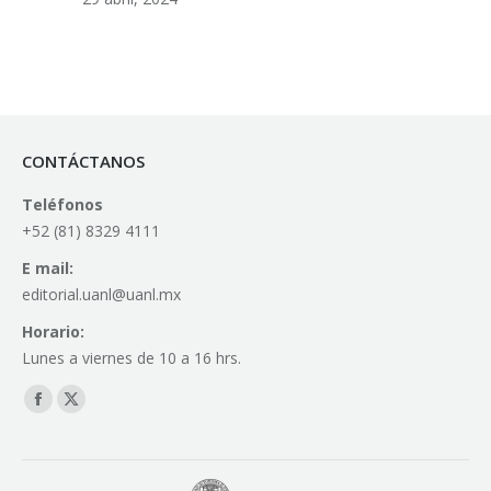
CONTÁCTANOS
Teléfonos
+52 (81) 8329 4111
E mail:
editorial.uanl@uanl.mx
Horario:
Lunes a viernes de 10 a 16 hrs.
Find us on:
Facebook
X
page
page
opens
opens