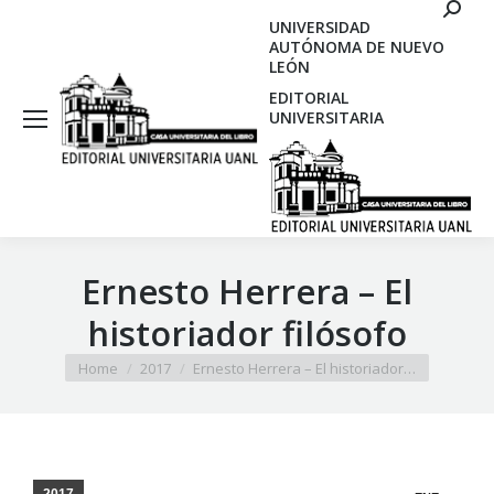
Search
UNIVERSIDAD
AUTÓNOMA DE NUEVO
LEÓN
EDITORIAL
UNIVERSITARIA
Ernesto Herrera – El
historiador filósofo
You are here:
Home
2017
Ernesto Herrera – El historiador…