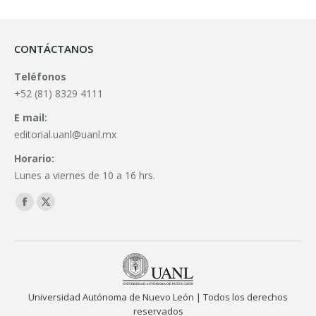
CONTÁCTANOS
Teléfonos
+52 (81) 8329 4111
E mail:
editorial.uanl@uanl.mx
Horario:
Lunes a viernes de 10 a 16 hrs.
Find us on:
Facebook
X
page
page
opens
opens
in
in
new
new
Universidad Autónoma de Nuevo León | Todos los derechos
window
window
reservados