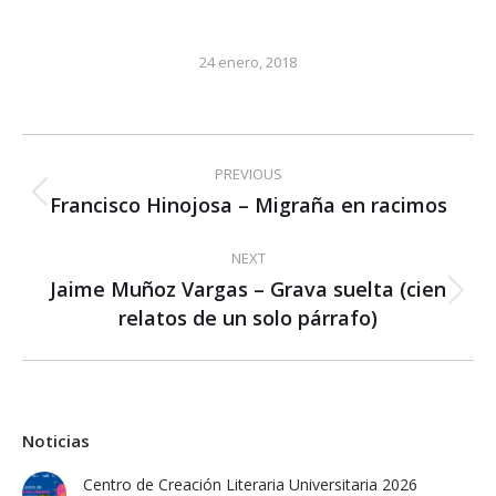
24 enero, 2018
Post
PREVIOUS
navigation
Francisco Hinojosa – Migraña en racimos
Previous
post:
NEXT
Jaime Muñoz Vargas – Grava suelta (cien
Next
relatos de un solo párrafo)
post:
Noticias
Centro de Creación Literaria Universitaria 2026