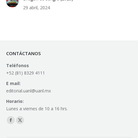
29 abril, 2024
CONTÁCTANOS
Teléfonos
+52 (81) 8329 4111
E mail:
editorial.uanl@uanl.mx
Horario:
Lunes a viernes de 10 a 16 hrs.
Find us on:
Facebook
X
page
page