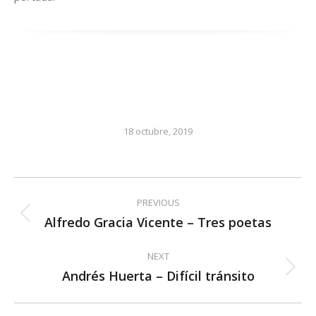
18 octubre, 2019
Post
PREVIOUS
navigation
Alfredo Gracia Vicente – Tres poetas
Previous
post:
NEXT
Andrés Huerta – Difícil tránsito
Next
post: