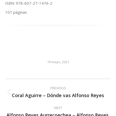
ISBN: 978-607-27-1476-2
107 páginas
19 mayo, 2021
Post
PREVIOUS
navigation
Coral Aguirre – Dónde vas Alfonso Reyes
Previous
post:
NEXT
Alfonso Reyes Aurrecoechea – Alfonso Reyes,