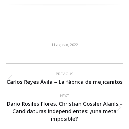
11 agosto, 2022
Post
PREVIOUS
navigation
Carlos Reyes Ávila – La fábrica de mejicanitos
Previous
post:
NEXT
Darío Rosiles Flores, Christian Gossler Alanís –
Candidaturas independientes: ¿una meta
Next
post:
imposible?