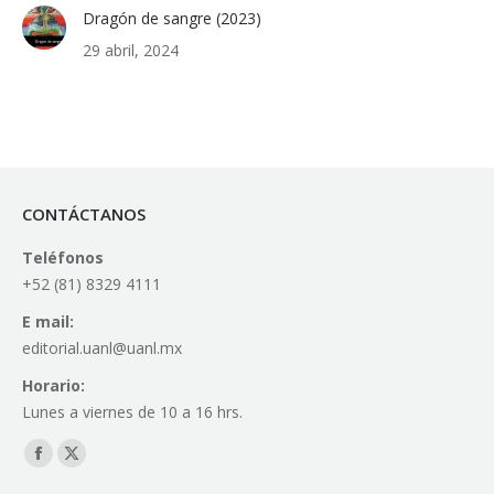
Dragón de sangre (2023)
29 abril, 2024
CONTÁCTANOS
Teléfonos
+52 (81) 8329 4111
E mail:
editorial.uanl@uanl.mx
Horario:
Lunes a viernes de 10 a 16 hrs.
Find us on:
Facebook
X