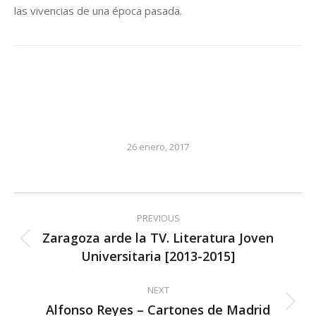
las vivencias de una época pasada.
26 enero, 2017
Post
PREVIOUS
navigation
Zaragoza arde la TV. Literatura Joven
Previous
Universitaria [2013-2015]
post:
NEXT
Alfonso Reyes – Cartones de Madrid
Next