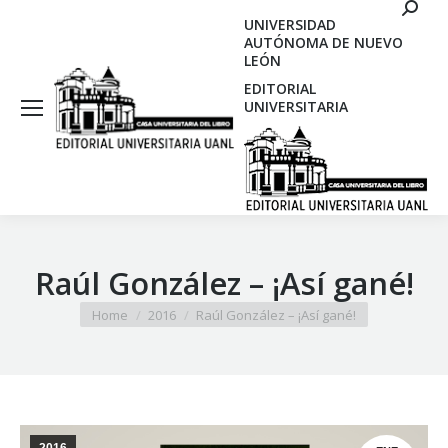
Search
UNIVERSIDAD
AUTÓNOMA DE NUEVO
LEÓN
EDITORIAL
UNIVERSITARIA
Raúl González – ¡Así gané!
You are here:
Home
2016
Raúl González – ¡Así gané!