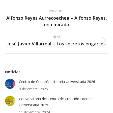
Post
PREVIOUS
navigation
Alfonso Reyes Aurrecoechea – Alfonso Reyes,
Previous
una mirada
post:
NEXT
José Javier Villarreal – Los secretos engarces
Next
post:
Noticias
Centro de Creación Literaria Universitaria 2026
9 diciembre, 2025
Convocatoria del Centro de Creación Literaria
Universitaria 2025
11 diciembre, 2024