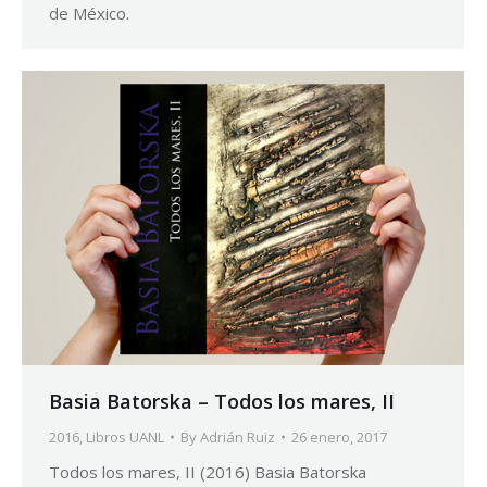
de México.
Basia Batorska – Todos los mares, II
2016
,
Libros UANL
By
Adrián Ruiz
26 enero, 2017
Todos los mares, II (2016) Basia Batorska