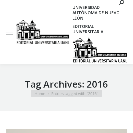
Search
UNIVERSIDAD
AUTÓNOMA DE NUEVO
LEÓN
EDITORIAL
UNIVERSITARIA
Tag Archives:
2016
You are here:
Home
Entries tagged with "2016"