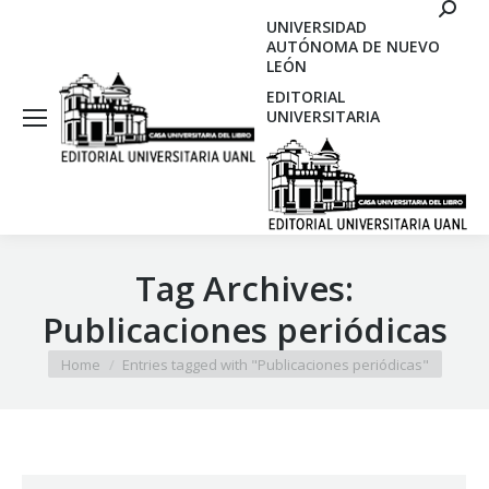
Search
UNIVERSIDAD
AUTÓNOMA DE NUEVO
LEÓN
EDITORIAL
UNIVERSITARIA
Tag Archives:
Publicaciones periódicas
You are here:
Home
Entries tagged with "Publicaciones periódicas"