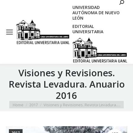
Search
UNIVERSIDAD
AUTÓNOMA DE NUEVO
LEÓN
EDITORIAL
UNIVERSITARIA
Visiones y Revisiones.
Revista Levadura. Anuario
2016
You are here:
Home
2017
Visiones y Revisiones. Revista Levadura.…