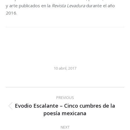
y arte publicados en la
Revista Levadura
durante el año
2016.
10 abril, 2017
Post
PREVIOUS
navigation
Evodio Escalante – Cinco cumbres de la
Previous
poesía mexicana
post:
NEXT