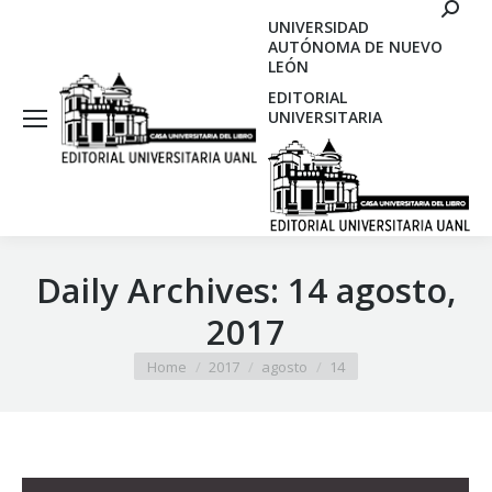
Search
UNIVERSIDAD
AUTÓNOMA DE NUEVO
LEÓN
EDITORIAL
UNIVERSITARIA
Daily Archives:
14 agosto,
2017
You are here:
Home
2017
agosto
14