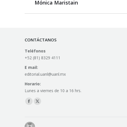
Mónica Maristain
post:
CONTÁCTANOS
Teléfonos
+52 (81) 8329 4111
E mail:
editorial.uanl@uanl.mx
Horario:
Lunes a viernes de 10 a 16 hrs.
Find us on:
Facebook
X
page
page
opens
opens
in
in