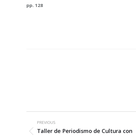
pp. 128
Post
PREVIOUS
navigation
Taller de Periodismo de Cultura con
Previous