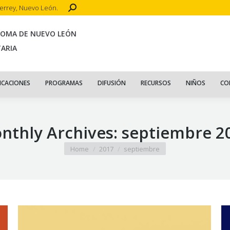
Search:
terrey, Nuevo León.
CIO
ACERCA DE
PUBLICACIONES
PROGRAMAS
DIFUSIÓN
R
NOMA DE NUEVO LEÓN
TARIA
ICACIONES
PROGRAMAS
DIFUSIÓN
RECURSOS
NIÑOS
CO
nthly Archives:
septiembre 2
You are here:
Home
2017
septiembre