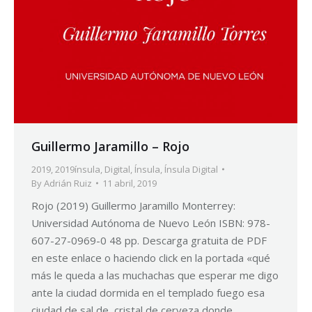
Guillermo Jaramillo – Rojo
2019
,
2019ínsula
,
Digital
,
Ínsula
,
Ínsula Digital
By
Adrián Ruiz
11 abril, 2019
Rojo (2019) Guillermo Jaramillo Monterrey:
Universidad Autónoma de Nuevo León ISBN: 978-
607-27-0969-0 48 pp. Descarga gratuita de PDF
en este enlace o haciendo click en la portada «qué
más le queda a las muchachas que esperar me digo
ante la ciudad dormida en el templado fuego esa
ciudad de sal de cristal de cerveza donde…