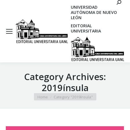
Search
UNIVERSIDAD
AUTÓNOMA DE NUEVO
LEÓN
EDITORIAL
UNIVERSITARIA
Category Archives:
2019ínsula
You are here:
Home
Category "2019ínsula"