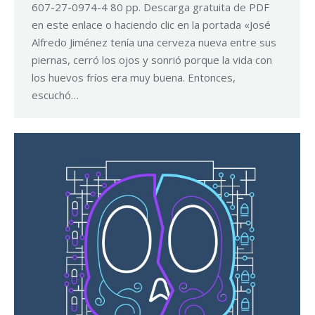
607-27-0974-4 80 pp. Descarga gratuita de PDF
en este enlace o haciendo clic en la portada «José
Alfredo Jiménez tenía una cerveza nueva entre sus
piernas, cerró los ojos y sonrió porque la vida con
los huevos fríos era muy buena. Entonces,
escuchó…