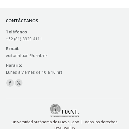
CONTÁCTANOS
Teléfonos
+52 (81) 8329 4111
E mail:
editorial.uanl@uanl.mx
Horario:
Lunes a viernes de 10 a 16 hrs.
Find us on:
Facebook
X
page
page
opens
opens
in
in
new
new
Universidad Autónoma de Nuevo León | Todos los derechos
window
window
reservados