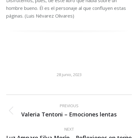
Disfrutemos, pues, de este libro que habla sobre un
hombre bueno. Él es el personaje al que confluyen estas
páginas. (Luis Névarez Olivares)
28 junio, 2023
Post
PREVIOUS
navigation
Valeria Tentoni – Emociones lentas
Previous
post:
NEXT
Luz Amparo Silva Morín – Reflexiones en torno