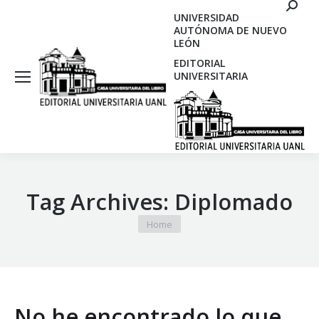
Search
UNIVERSIDAD
AUTÓNOMA DE NUEVO
LEÓN
EDITORIAL
UNIVERSITARIA
Tag Archives:
Diplomado
You are here:
Home
No he encontrado lo que