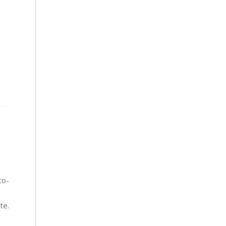
co-
te.