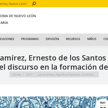
Search:
terrey, Nuevo León.
CIO
ACERCA DE
PUBLICACIONES
PROGRAMAS
DIFUSIÓN
R
NOMA DE NUEVO LEÓN
TARIA
ICACIONES
PROGRAMAS
DIFUSIÓN
RECURSOS
NIÑOS
CO
 Ramírez, Ernesto de los Santos
del discurso en la formación d
You are here:
Home
2017
Lariza Elvira Aguilera Ramírez, Ernesto…
MAY