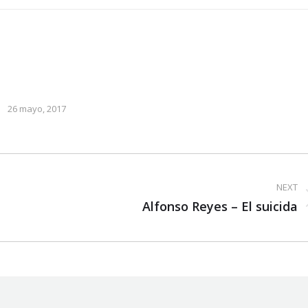
26 mayo, 2017
NEXT
Next
Alfonso Reyes – El suicida
post: