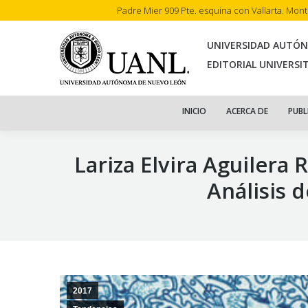
Padre Mier 909 Pte. esquina con Vallarta. Mon
INI
UNIVERSIDAD AUTÓ
EDITORIAL UNIVERSI
INICIO
ACERCA DE
PUBL
Lariza Elvira Aguilera
Análisis 
2017