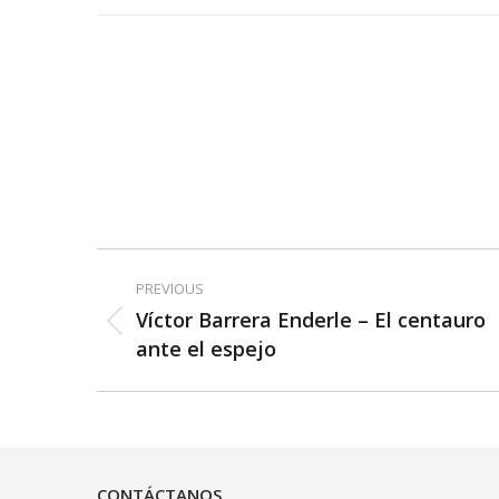
Post
PREVIOUS
navigation
Víctor Barrera Enderle – El centauro
Previous
ante el espejo
post:
CONTÁCTANOS