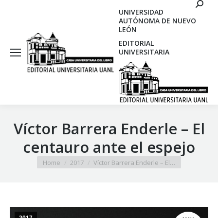
Search
UNIVERSIDAD
AUTÓNOMA DE NUEVO
LEÓN
EDITORIAL
UNIVERSITARIA
Víctor Barrera Enderle – El
centauro ante el espejo
You are here:
Home
2017
Víctor Barrera Enderle – El…