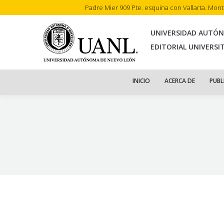
Padre Mier 909 Pte. esquina con Vallarta. Mon
INI
UNIVERSIDAD AUTÓ
EDITORIAL UNIVERSI
INICIO
ACERCA DE
PUBL