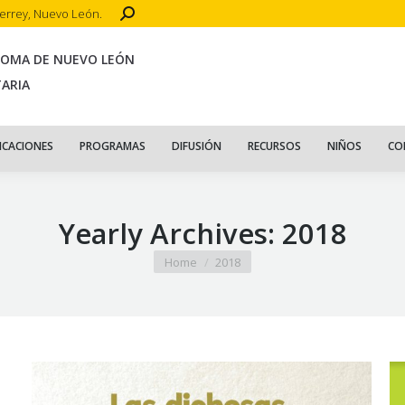
Search:
terrey, Nuevo León.
CIO
ACERCA DE
PUBLICACIONES
PROGRAMAS
DIFUSIÓN
R
NOMA DE NUEVO LEÓN
TARIA
ICACIONES
PROGRAMAS
DIFUSIÓN
RECURSOS
NIÑOS
CO
Yearly Archives:
2018
You are here:
Home
2018