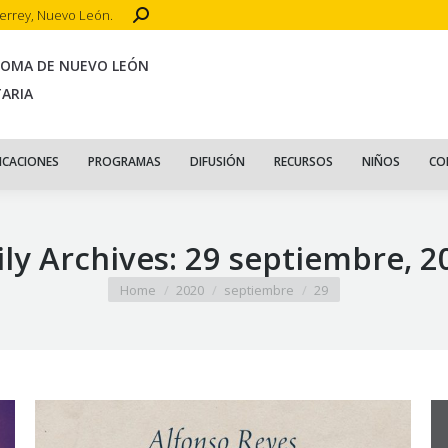
Search:
terrey, Nuevo León.
CIO
ACERCA DE
PUBLICACIONES
PROGRAMAS
DIFUSIÓN
R
NOMA DE NUEVO LEÓN
TARIA
ICACIONES
PROGRAMAS
DIFUSIÓN
RECURSOS
NIÑOS
CO
ily Archives:
29 septiembre, 2
You are here:
Home
2020
septiembre
29