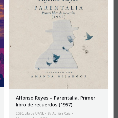
Alfonso Reyes – Parentalia. Primer
libro de recuerdos (1957)
2020
,
Libros UANL
By
Adrián Ruiz