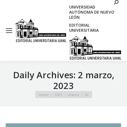
Search
UNIVERSIDAD
AUTÓNOMA DE NUEVO
LEÓN
EDITORIAL
UNIVERSITARIA
Daily Archives:
2 marzo,
2023
You are here:
Home
2023
marzo
02