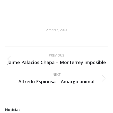
2 marzo, 2023
Post
PREVIOUS
navigation
Jaime Palacios Chapa – Monterrey imposible
Previous
post:
NEXT
Alfredo Espinosa – Amargo animal
Next
post:
Noticias