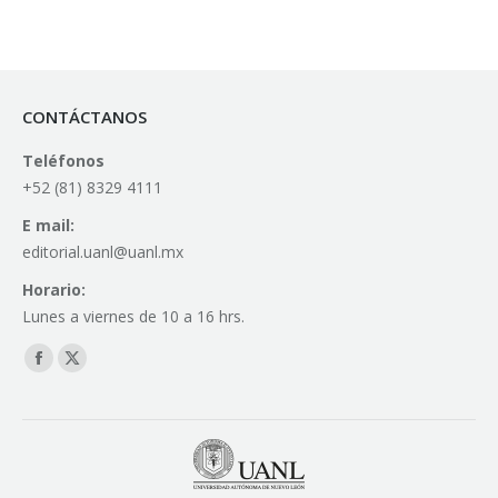
CONTÁCTANOS
Teléfonos
+52 (81) 8329 4111
E mail:
editorial.uanl@uanl.mx
Horario:
Lunes a viernes de 10 a 16 hrs.
Find us on:
Facebook
X
page
page
opens
opens
in
in
new
new