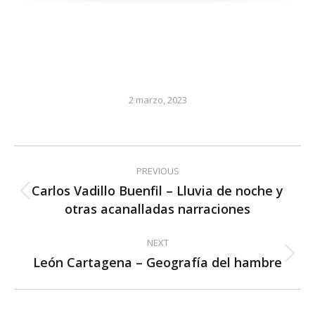
2 marzo, 2023
Post
PREVIOUS
navigation
Carlos Vadillo Buenfil – Lluvia de noche y
Previous
otras acanalladas narraciones
post:
NEXT
León Cartagena – Geografía del hambre
Next
post: