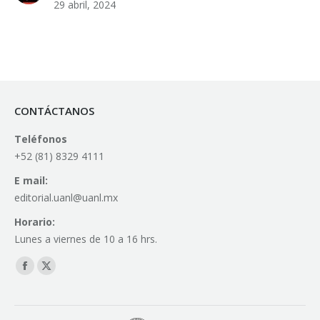
29 abril, 2024
CONTÁCTANOS
Teléfonos
+52 (81) 8329 4111
E mail:
editorial.uanl@uanl.mx
Horario:
Lunes a viernes de 10 a 16 hrs.
Find us on:
Facebook
X
page
page
opens
opens