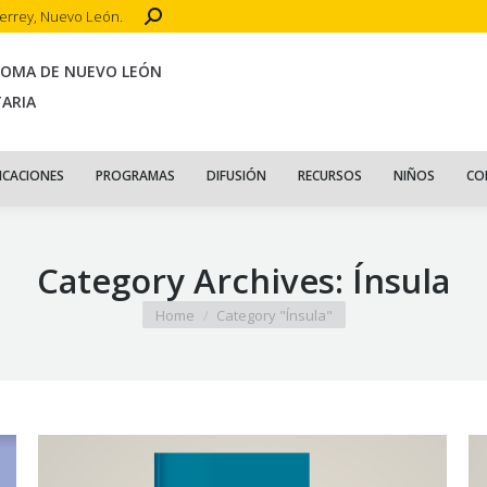
Search:
terrey, Nuevo León.
CIO
ACERCA DE
PUBLICACIONES
PROGRAMAS
DIFUSIÓN
R
NOMA DE NUEVO LEÓN
TARIA
ICACIONES
PROGRAMAS
DIFUSIÓN
RECURSOS
NIÑOS
CO
Category Archives:
Ínsula
You are here:
Home
Category "Ínsula"