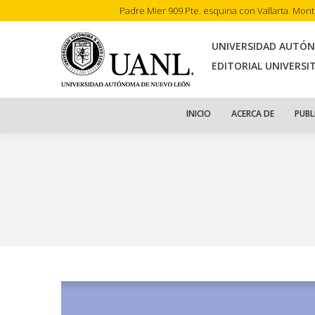
Padre Mier 909 Pte. esquina con Vallarta. Mon
INI
UNIVERSIDAD AUTÓ
EDITORIAL UNIVERSI
INICIO
ACERCA DE
PUBL