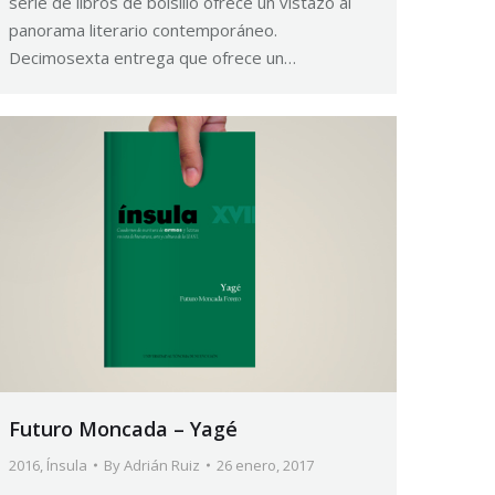
serie de libros de bolsillo ofrece un vistazo al
panorama literario contemporáneo.
Decimosexta entrega que ofrece un…
Futuro Moncada – Yagé
2016
,
Ínsula
By
Adrián Ruiz
26 enero, 2017