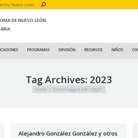
Search:
terrey, Nuevo León.
CIO
ACERCA DE
PUBLICACIONES
PROGRAMAS
DIFUSIÓN
R
NOMA DE NUEVO LEÓN
TARIA
ICACIONES
PROGRAMAS
DIFUSIÓN
RECURSOS
NIÑOS
CO
Tag Archives:
2023
You are here:
Home
Entries tagged with "2023"
Alejandro González González y otros