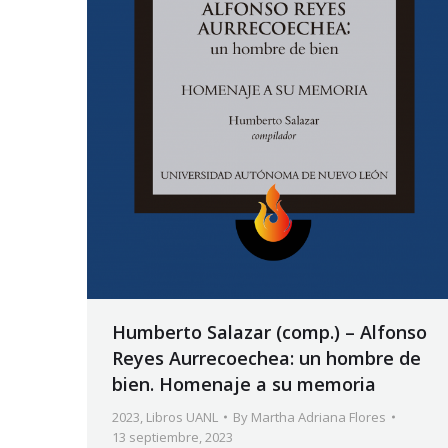
Humberto Salazar (comp.) – Alfonso
Reyes Aurrecoechea: un hombre de
bien. Homenaje a su memoria
2023
,
Libros UANL
By
Martha Adriana Flores
13 septiembre, 2023