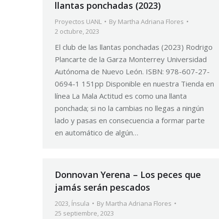
llantas ponchadas (2023)
Proyectos UANL
By
Martha Adriana Flores
2 octubre, 2023
El club de las llantas ponchadas (2023) Rodrigo
Plancarte de la Garza Monterrey Universidad
Autónoma de Nuevo León. ISBN: 978-607-27-
0694-1 151pp Disponible en nuestra Tienda en
línea La Mala Actitud es como una llanta
ponchada; si no la cambias no llegas a ningún
lado y pasas en consecuencia a formar parte
en automático de algún…
Donnovan Yerena – Los peces que
jamás serán pescados
2023
,
Ínsula
By
Martha Adriana Flores
25 septiembre, 2023