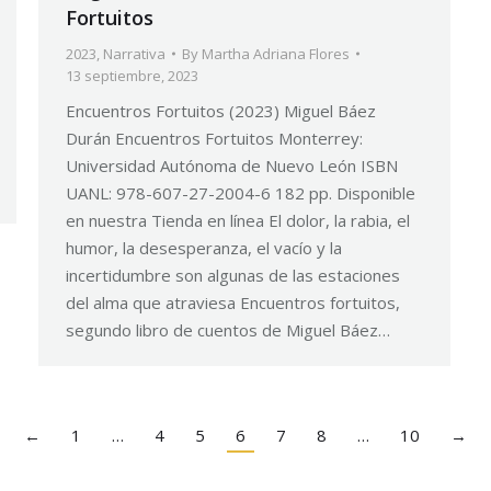
Fortuitos
2023
,
Narrativa
By
Martha Adriana Flores
13 septiembre, 2023
Encuentros Fortuitos (2023) Miguel Báez
Durán Encuentros Fortuitos Monterrey:
Universidad Autónoma de Nuevo León ISBN
UANL: 978-607-27-2004-6 182 pp. Disponible
en nuestra Tienda en línea El dolor, la rabia, el
humor, la desesperanza, el vacío y la
incertidumbre son algunas de las estaciones
del alma que atraviesa Encuentros fortuitos,
segundo libro de cuentos de Miguel Báez…
←
1
…
4
5
6
7
8
…
10
→