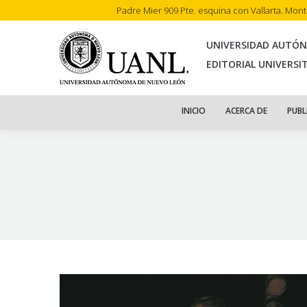
Padre Mier 909 Pte. esquina con Vallarta. Mon
INI
UNIVERSIDAD AUTÓ
EDITORIAL UNIVERSI
INICIO
ACERCA DE
PUBL