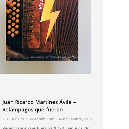
Juan Ricardo Martínez Ávila –
Relámpagos que fueron
2016
,
Música
By
Adrián Ruiz
14 noviembre, 2016
Relámpagos que fueron (2016) Juan Ricardo