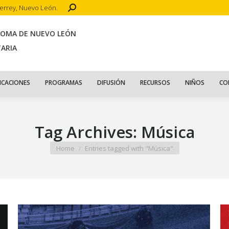
Search:
terrey, Nuevo León.
CIO
ACERCA DE
PUBLICACIONES
PROGRAMAS
DIFUSIÓN
R
NOMA DE NUEVO LEÓN
TARIA
ICACIONES
PROGRAMAS
DIFUSIÓN
RECURSOS
NIÑOS
CO
Tag Archives:
Música
You are here:
Home
Entries tagged with "Música"