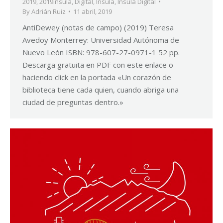
2019
,
2019ínsula
,
Digital
,
Ínsula
,
Ínsula Digital
By
Adrián Ruiz
11 abril, 2019
AntiDewey (notas de campo) (2019) Teresa
Avedoy Monterrey: Universidad Autónoma de
Nuevo León ISBN: 978-607-27-0971-1 52 pp.
Descarga gratuita en PDF con este enlace o
haciendo click en la portada «Un corazón de
biblioteca tiene cada quien, cuando abriga una
ciudad de preguntas dentro.»