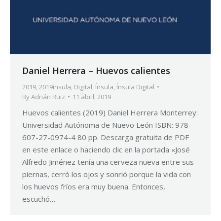
Daniel Herrera – Huevos calientes
2019
,
2019ínsula
,
Digital
,
Ínsula
,
Ínsula Digital
By
Adrián Ruiz
11 abril, 2019
Huevos calientes (2019) Daniel Herrera Monterrey:
Universidad Autónoma de Nuevo León ISBN: 978-
607-27-0974-4 80 pp. Descarga gratuita de PDF
en este enlace o haciendo clic en la portada «José
Alfredo Jiménez tenía una cerveza nueva entre sus
piernas, cerró los ojos y sonrió porque la vida con
los huevos fríos era muy buena. Entonces,
escuchó…