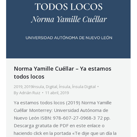
Norma Yamille Cuéllar – Ya estamos
todos locos
2019
,
2019ínsula
,
Digital
,
Ínsula
,
Ínsula Digital
By
Adrián Ruiz
11 abril, 2019
Ya estamos todos locos (2019) Norma Yamille
Cuéllar Monterrey: Universidad Autónoma de
Nuevo León ISBN: 978-607-27-0968-3 72 pp.
Descarga gratuita de PDF en este enlace o
haciendo click en la portada «Te dije que un día la