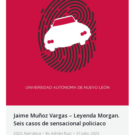
Jaime Muñoz Vargas – Leyenda Morgan.
Seis casos de sensacional policiaco
2023
,
Narrativa
By
Adrián Ruiz
31 julio, 2023