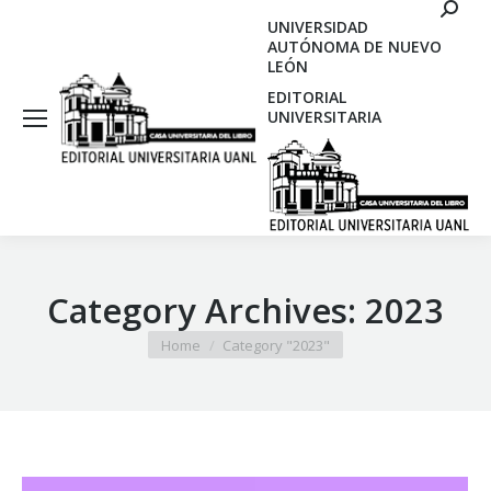
Search
UNIVERSIDAD
AUTÓNOMA DE NUEVO
LEÓN
EDITORIAL
UNIVERSITARIA
Category Archives:
2023
You are here:
Home
Category "2023"