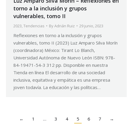
Luz Amparo Silva Morín – Reflexiones en
torno a la inclusión y grupos
vulnerables, tomo II
2023
,
Tendencias
By
Adrián Ruiz
29 junio, 2023
Reflexiones en torno a la inclusión y grupos
vulnerables, tomo II (2023) Luz Amparo Silva Morín
(coordinadora) México: Tirant Lo Blanch,
Universidad Autónoma de Nuevo León ISBN: 978-
84-19471-54-3 312 pp. Disponible en nuestra
Tienda en línea El desarrollo de una sociedad
inclusiva, equitativa y empática es una empresa
joven todavía. La educación y las políticas…
←
1
…
3
4
5
6
7
→